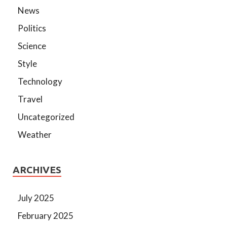
News
Politics
Science
Style
Technology
Travel
Uncategorized
Weather
ARCHIVES
July 2025
February 2025