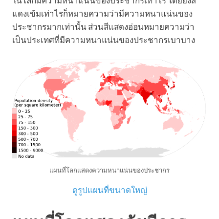
ในโลกมีความหนาแน่นของประชากรเท่าไร โดยยิ่งสี
แดงเข้มเท่าไรก็หมายความว่ามีความหนาแน่นของ
ประชากรมากเท่านั้น ส่วนสีแสดงอ่อนหมายความว่า
เป็นประเทศที่มีความหนาแน่นของประชากรเบาบาง
แผนที่โลกแสดงความหนาแน่นของประชากร
ดูรูปแผนที่ขนาดใหญ่