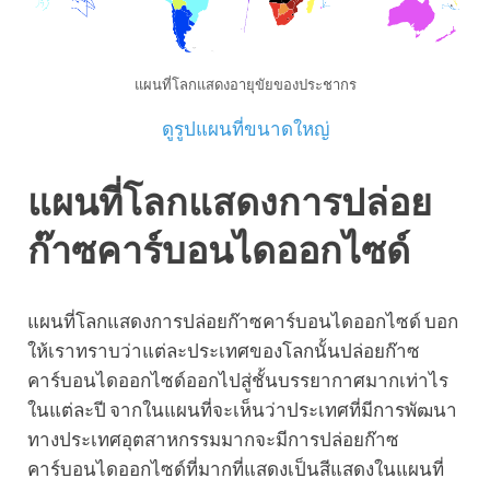
แผนที่โลกแสดงอายุขัยของประชากร
ดูรูปแผนที่ขนาดใหญ่
แผนที่โลกแสดงการปล่อย
ก๊าซคาร์บอนไดออกไซด์
แผนที่โลกแสดงการปล่อยก๊าซคาร์บอนไดออกไซด์ บอก
ให้เราทราบว่าแต่ละประเทศของโลกนั้นปล่อยก๊าซ
คาร์บอนไดออกไซด์ออกไปสู่ชั้นบรรยากาศมากเท่าไร
ในแต่ละปี จากในแผนที่จะเห็นว่าประเทศที่มีการพัฒนา
ทางประเทศอุตสาหกรรมมากจะมีการปล่อยก๊าซ
คาร์บอนไดออกไซด์ที่มากที่แสดงเป็นสีแสดงในแผนที่