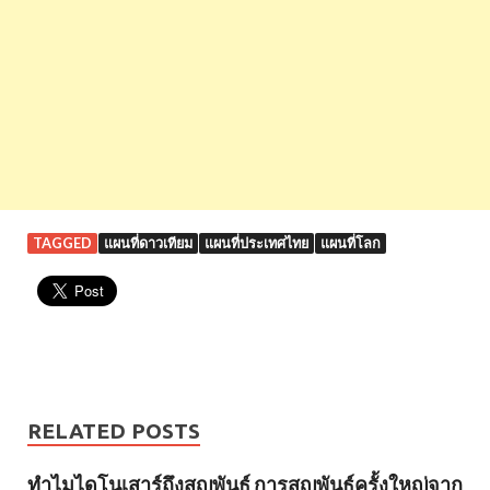
TAGGED
แผนที่ดาวเทียม
แผนที่ประเทศไทย
แผนที่โลก
RELATED POSTS
ทำไมไดโนเสาร์ถึงสูญพันธุ์ การสูญพันธุ์ครั้งใหญ่จาก