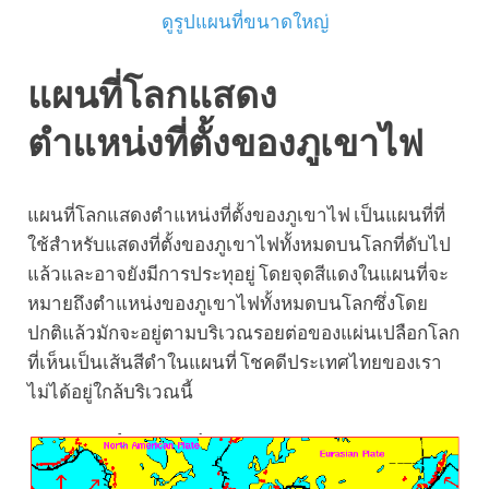
ดูรูปแผนที่ขนาดใหญ่
แผนที่โลกแสดง
ตำแหน่งที่ตั้งของภูเขาไฟ
แผนที่โลกแสดงตำแหน่งที่ตั้งของภูเขาไฟ เป็นแผนที่ที่
ใช้สำหรับแสดงที่ตั้งของภูเขาไฟทั้งหมดบนโลกที่ดับไป
แล้วและอาจยังมีการประทุอยู่ โดยจุดสีแดงในแผนที่จะ
หมายถึงตำแหน่งของภูเขาไฟทั้งหมดบนโลกซึ่งโดย
ปกติแล้วมักจะอยู่ตามบริเวณรอยต่อของแผ่นเปลือกโลก
ที่เห็นเป็นเส้นสีดำในแผนที่ โชคดีประเทศไทยของเรา
ไม่ได้อยู่ใกล้บริเวณนี้