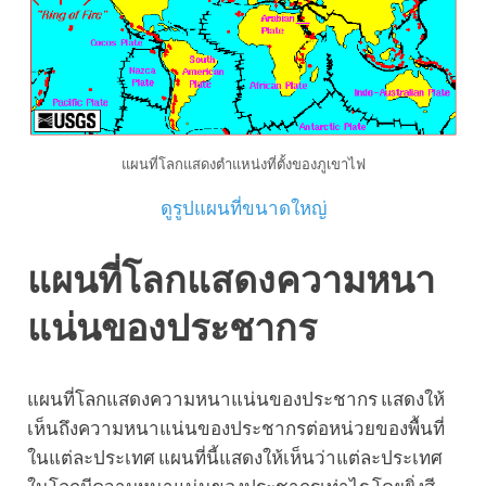
แผนที่โลกแสดงตำแหน่งที่ตั้งของภูเขาไฟ
ดูรูปแผนที่ขนาดใหญ่
แผนที่โลกแสดงความหนา
แน่นของประชากร
แผนที่โลกแสดงความหนาแน่นของประชากร แสดงให้
เห็นถึงความหนาแน่นของประชากรต่อหน่วยของพื้นที่
ในแต่ละประเทศ แผนที่นี้แสดงให้เห็นว่าแต่ละประเทศ