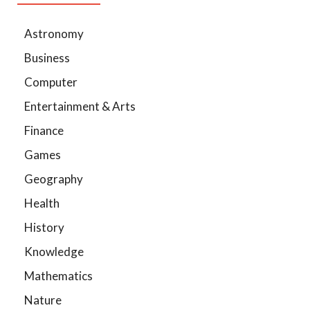
Astronomy
Business
Computer
Entertainment & Arts
Finance
Games
Geography
Health
History
Knowledge
Mathematics
Nature