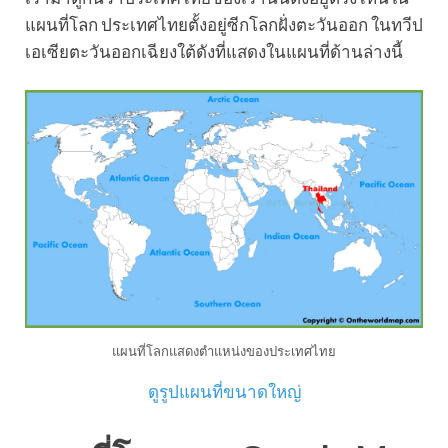
แผนที่โลก ประเทศไทยตั้งอยู่ซีกโลกฝั่งตะวันออก ในทวีป
เอเซียตะวันออกเฉียงใต้ดังที่แสดงในแผนที่ด้านล่างนี้
แผนที่โลกแสดงตำแหน่งของประเทศไทย
ดูรูปแผนที่ขนาดใหญ่