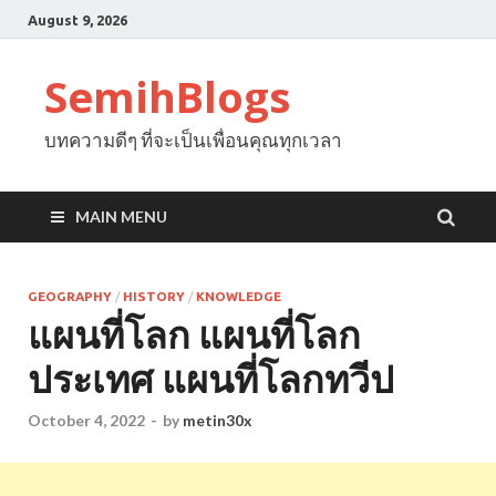
August 9, 2026
SemihBlogs
บทความดีๆ ที่จะเป็นเพื่อนคุณทุกเวลา
MAIN MENU
GEOGRAPHY
/
HISTORY
/
KNOWLEDGE
แผนที่โลก แผนที่โลก
ประเทศ แผนที่โลกทวีป
October 4, 2022
-
by
metin30x