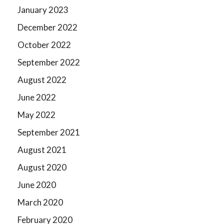
January 2023
December 2022
October 2022
September 2022
August 2022
June 2022
May 2022
September 2021
August 2021
August 2020
June 2020
March 2020
February 2020