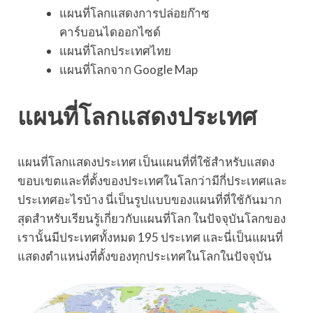
แผนที่โลกแสดงการปล่อยก๊าซ
คาร์บอนไดออกไซด์
แผนที่โลกประเทศไทย
แผนที่โลกจาก Google Map
แผนที่โลกแสดงประเทศ
แผนที่โลกแสดงประเทศ เป็นแผนที่ที่ใช้สำหรับแสดง
ขอบเขตและที่ตั้งของประเทศในโลกว่ามีกี่ประเทศและ
ประเทศอะไรบ้าง นี่เป็นรูปแบบของแผนที่ที่ใช้กันมาก
สุดสำหรับเรียนรู้เกี่ยวกับแผนที่โลก ในปัจจุบันโลกของ
เรานั้นมีประเทศทั้งหมด 195 ประเทศ และนี่เป็นแผนที่
แสดงตำแหน่งที่ตั้งของทุกประเทศในโลกในปัจจุบัน