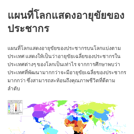
แผนที่โลกแสดงอายุขัยของ
ประชากร
แผนที่โลกแสดงอายุขัยของประชากรบนโลกแบ่งตาม
ประเทศ แสดงให้เป็นว่าอายุขัยเฉลี่ยของประชากรใน
ประเทศต่างๆ ของโลกเป็นเท่าไร จากการศึกษาพบว่า
ประเทศที่พัฒนามากกว่าจะมีอายุขัยเฉลี่ยของประชากร
มากกว่า ซึ่งสามารถสะท้อนถึงคุณภาพชีวิตที่ดีตาม
ลำดับ