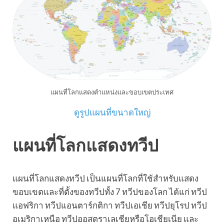
แผนที่โลกแสดงตำแหน่งและขอบเขตประเทศ
ดูรูปแผนที่ขนาดใหญ่
แผนที่โลกแสดงทวีป
แผนที่โลกแสดงทวีป เป็นแผนที่โลกที่ใช้สำหรับแสดง
ขอบเขตและที่ตั้งของทวีปทั้ง 7 ทวีปของโลก ได้แก่ ทวีป
แอฟริกา ทวีปแอนตาร์กติกา ทวีปเอเชีย ทวีปยุโรป ทวีป
อเมริกาเหนือ ทวีปออสตราเลเชียหรือโอเชียเนีย และ