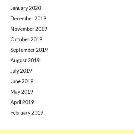
January 2020
December 2019
November 2019
October 2019
September 2019
August 2019
July 2019
June 2019
May 2019
April 2019
February 2019