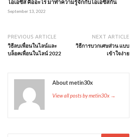
โอเอซิส คืออะไร มาทำความรู้จักกับโอเอซิสกัน
September 13, 2022
PREVIOUS ARTICLE
NEXT ARTICLE
วิธีลบเพื่อนในไลน์และ
วิธีการบวกเศษส่วน แบบ
บล็อคเพื่อนในไลน์ 2022
เข้าใจง่าย
About metin30x
View all posts by metin30x →