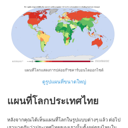
แผนที่โลกแสดงการปล่อยก๊าซคาร์บอนไดออกไซด์
ดูรูปแผนที่ขนาดใหญ่
แผนที่โลกประเทศไทย
หลังจากคุณได้เห็นแผนที่โลกในรูปแบบต่างๆ แล้ว ต่อไป
เรามาดูกันว่าประเทศไทยของเรานั้นตั้งอยู่ตรงไหนใน