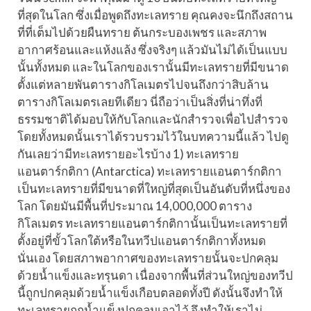
ที่สุดในโลก ซึ่งเมื่อพูดถึงทะเลทราย คุณคงจะนึกถึงสถาน
ที่ที่เต็มไปด้วยผืนทราย ต้นกระบองเพชร และสภาพ
อากาศร้อนและแห้งแล้ง ซึ่งจริงๆ แล้วมันไม่ได้เป็นแบบ
นั้นทั้งหมด และในโลกของเรานั้นมีทะเลทรายที่มีขนาด
ตั้งแต่หลายพันตารางกิโลเมตรไปจนถึงกว่าสิบล้าน
ตารางกิโลเมตรเลยทีเดียว นี่ถือว่าเป็นสิ่งที่น่าทึ่งที่
ธรรมชาติได้มอบให้กับโลกและนักสำรวจเพื่อไปสำรวจ
โดยทั้งหมดนั้นเราได้รวบรวมไว้ในบทความนี้แล้ว ไปดู
กันเลยว่ามีทะเลทรายอะไรบ้าง 1) ทะเลทราย
แอนตาร์กติกา (Antarctica) ทะเลทรายแอนตาร์กติกา
เป็นทะเลทรายที่มีขนาดที่ใหญ่ที่สุดเป็นอันดับที่หนึ่งของ
โลก โดยมันมีพื้นที่ประมาณ 14,000,000 ตาราง
กิโลเมตร ทะเลทรายแอนตาร์กติกานั้นเป็นทะเลทรายที่
ตั้งอยู่ที่ขั้วโลกใต้หรือในทวีปแอนตาร์กติกาทั้งหมด
นั่นเอง โดยสภาพอากาศของทะเลทรายนั้นจะปกคลุม
ด้วยน้ำแข็งและทรุนดา เนื่องจากพื้นที่ส่วนใหญ่ของทวีป
นี้ถูกปกคลุมด้วยน้ำแข็งเกือบตลอดทั้งปี ดังนั้นจึงทำให้
ทะเลทรายถูกน้ำแข็งปกคลุมเอาไว้ จึงทำให้เราไม่