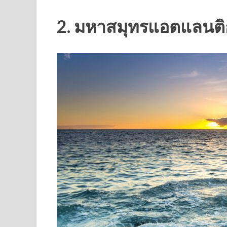
2. มหาสมุทรแอตแลนติก