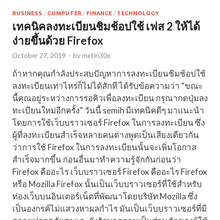
BUSINESS
/
COMPUTER
/
FINANCE
/
TECHNOLOGY
เทคนิคลงทะเบียนชิมช้อปใช้ เฟส 2 ให้ได้
ง่ายขึ้นด้วย Firefox
October 27, 2019
-
by
metin30x
ถ้าหากคุณกำลังประสบปัญหาการลงทะเบียนชิมช้อปใช้
ลงทะเบียนเท่าไหร่ก็ไม่ได้สักที ได้รับข้อความว่า “ขณะ
นี้คุณอยู่ระหว่างการรอคิวเพื่อลงทะเบียน กรุณากดปุ่มลง
ทะเบียนใหม่อีกครั้ง” วันนี้ semih มีเทคนิคดีๆ มาแนะนำ
โดยการใช้เว็บบราวเซอร์ Firefox ในการลงทะเบียน ซึ่ง
ผู้ที่ลงทะเบียนสำเร็จหลายคนต่างพูดเป็นเสียงเดียวกัน
ว่าการใช้ Firefox ในการลงทะเบียนนั้นจะเพิ่มโอกาส
สำเร็จมากขึ้น ก่อนอื่นมาทำความรู้จักกันก่อนว่า
Firefox คืออะไร เว็บบราวเซอร์ Firefox คืออะไร Firefox
หรือ Mozilla Firefox นั้นเป็นเว็บบราวเซอร์ที่ใช้สำหรับ
ท่องเว็บบนอินเตอร์เน็ตที่พัฒนาโดยบริษัท Mozilla ซึ่ง
เป็นองกรค์ไม่แสวงหาผลกำไร มันเป็นเว็บบราวเซอร์ที่มี