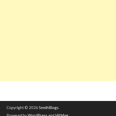
Copyright © 2026
SemihBlogs
.
Powered by
WordPress
and
HitMag
.