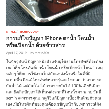
STYLE
/
TECHNOLOGY
การแก้ไขปัญหา iPhone ตกน้ำ โดนน้ำ
หรือเปียกน้ำ ด้วยข้าวสาร
April 17, 2019
-
by
metin30x
ในปัจจุบันนี้ ปัญหาหนึ่งสำหรับผู้ใช้งานโทรศัพท์ที่จะต้อง
เจอก็คือ โทรศัพท์ตกน้ำ โดนน้ำ หรือเปียกน้ำ โดนสาเหตุ
หลักๆ ก็คือการใช้งานใกล้กับแหล่งน้ำหรือในที่ที่มี
ความชื้น ถึงแม้โทรศัพท์หลายรุ่นจะโฆษณาว่าสามารถ
กันน้ำได้ แต่มันก็ไม่ได้สามารถกันได้ 100% เสียทีเดียว
และยังเกิดปัญหาให้เห็นหลังจากที่โดนน้ำมากมาย วันนี้
semih จะพามาคุณมาดูวิธีแก้ปัญหาเบื้องต้นด้วยตัวคุณ
เอง เมื่อโทรศัพท์ของคุณต้องเผชิญหน้ากับเหตุการณ์ดัง