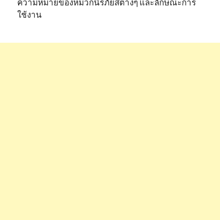
ความหมายของหมวกนิรภัยสีต่างๆ และลักษณะการ
ใช้งาน