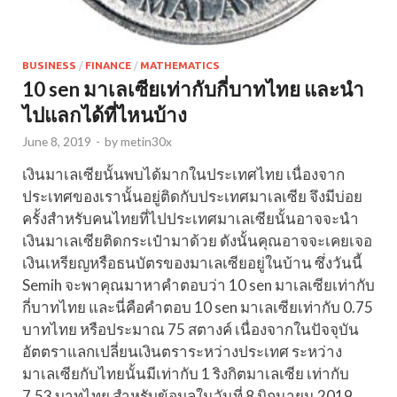
BUSINESS
/
FINANCE
/
MATHEMATICS
10 sen มาเลเซียเท่ากับกี่บาทไทย และนำ
ไปแลกได้ที่ไหนบ้าง
June 8, 2019
-
by
metin30x
เงินมาเลเซียนั้นพบได้มากในประเทศไทย เนื่องจาก
ประเทศของเรานั้นอยู่ติดกับประเทศมาเลเซีย จึงมีบ่อย
ครั้งสำหรับคนไทยที่ไปประเทศมาเลเซียนั้นอาจจะนำ
เงินมาเลเซียติดกระเป๋ามาด้วย ดังนั้นคุณอาจจะเคยเจอ
เงินเหรียญหรือธนบัตรของมาเลเซียอยู่ในบ้าน ซึ่งวันนี้
Semih จะพาคุณมาหาคำตอบว่า 10 sen มาเลเซียเท่ากับ
กี่บาทไทย และนี่คือคำตอบ 10 sen มาเลเซียเท่ากับ 0.75
บาทไทย หรือประมาณ 75 สตางค์ เนื่องจากในปัจจุบัน
อัตตราแลกเปลี่ยนเงินตราระหว่างประเทศ ระหว่าง
มาเลเซียกับไทยนั้นมีเท่ากับ 1 ริงกิตมาเลเซีย เท่ากับ
7.53 บาทไทย สำหรับข้อมูลในวันที่ 8 มิถุนายน 2019 …