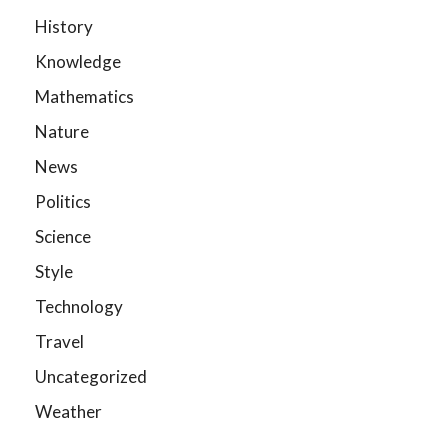
History
Knowledge
Mathematics
Nature
News
Politics
Science
Style
Technology
Travel
Uncategorized
Weather