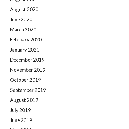
August 2020
June 2020
March 2020
February 2020
January 2020
December 2019
November 2019
October 2019
September 2019
August 2019
July 2019
June 2019