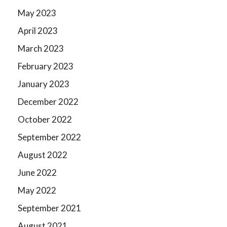
May 2023
April 2023
March 2023
February 2023
January 2023
December 2022
October 2022
September 2022
August 2022
June 2022
May 2022
September 2021
August 2021