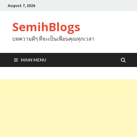
August 7, 2026
SemihBlogs
บทความดีๆ ที่จะเป็นเพื่อนคุณทุกเวลา
MAIN MENU